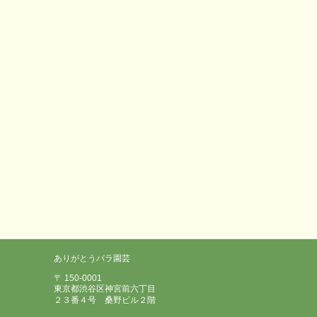
ありがとうバラ園芸
〒 150-0001
東京都渋谷区神宮前六丁目
２３番４号 桑野ビル２階