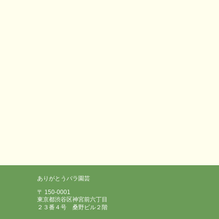
ありがとうバラ園芸
〒 150-0001
東京都渋谷区神宮前六丁目
２３番４号 桑野ビル２階