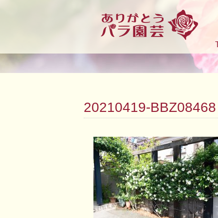
20210419-BBZ08468