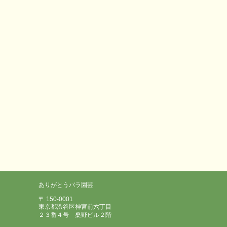
ありがとうバラ園芸
〒 150-0001
東京都渋谷区神宮前六丁目
２３番４号 桑野ビル２階